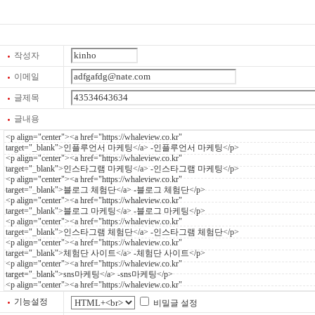
작성자
이메일
글제목
글내용
기능설정
비밀글 설정