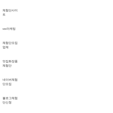
체험단사이
트
sns마케팅
체험단모집
업체
맛집화장품
체험단
네이버체험
단모집
블로그체험
단신청